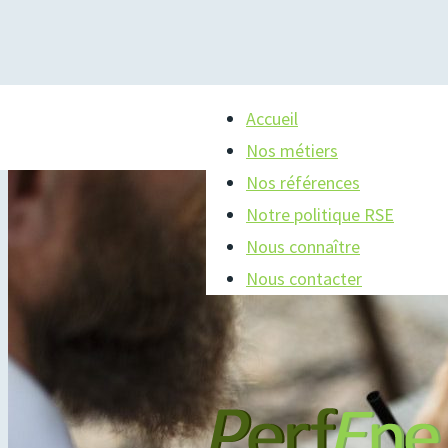
Accueil
>
Nous connaître
Accueil
Nos métiers
Nos références
Notre politique RSE
Nous connaître
Nous contacter