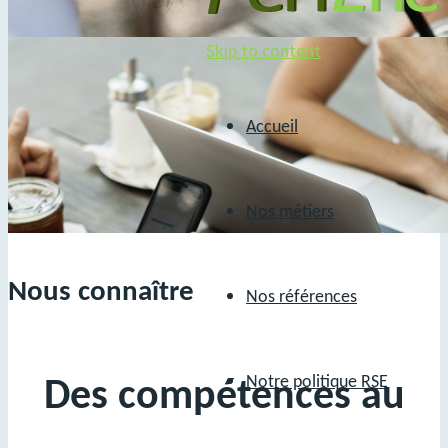
Skip to content
Accueil
Nous connaître
Nos métiers
Nous connaître
Nos références
Notre politique RSE
Des compétences au